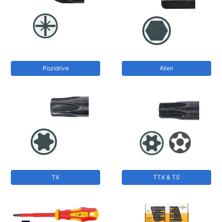
Pozidrive
Allen
TX
TTX & TS