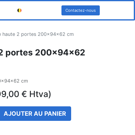
Contactez-nous
Français (BE)
e haute 2 portes 200x94x62 cm
 2 portes 200x94x62
00x94x62 cm
99,00
€
Htva)
AJOUTER AU PANIER