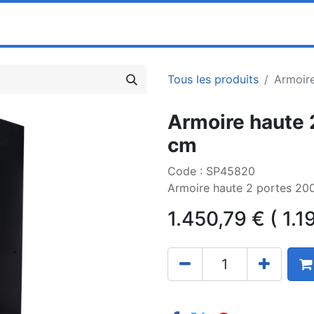
0
ociété
Partenaires
Pricelists
Tous les produits
Armoir
Armoire haute
cm
Code : SP45820
Armoire haute 2 portes 2
1.450,79
€
(
1.1