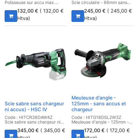
Polisseuse sur accu max.
Scie circulaire - 66mm sans
2.800 rpm 12 V 1,5 Ah
accus ni chargeur, avec coffre
132,00
€
(
132,00
€
245,00
€
(
245,00
€
Htva)
Htva)
Meuleuse d'angle -
Scie sabre sans chargeur
125mm - sans accus et
ni accus) - HSC IV
chargeur
Code : HITCR36DAW4Z
Code : HITG18DSL2W3Z
Scie sabre sans chargeur ni
Meuleuse d'angle - 125mm -
accus) - HSC IV
sans accus et chargeur
345,00
€
(
345,00
€
172,00
€
(
172,00
€
Htva)
Htva)