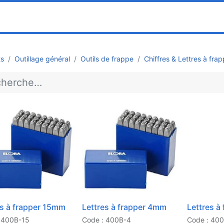
0
ociété
Partenaires
Pricelists
ts
Outillage général
Outils de frappe
Chiffres & Lettres à frap
es à frapper 15mm
Lettres à frapper 4mm
Lettres à
 400B-15
Code : 400B-4
Code : 40