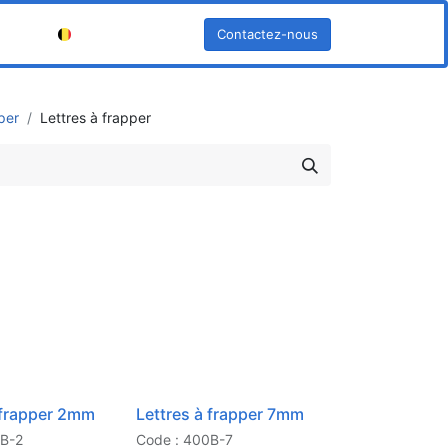
Contactez-nous
Français (BE)
per
Lettres à frapper
 frapper 2mm
Lettres à frapper 7mm
0B-2
Code : 400B-7