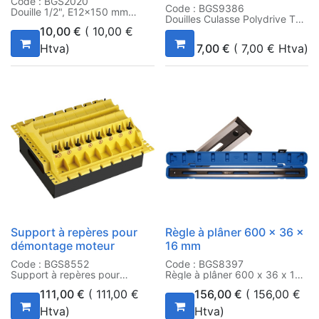
Code : BGS2020
Code : BGS9386
Douille 1/2", E12x150 mm
Douilles Culasse Polydrive T52
X 168MM VAG OEM T10070
10,00
€
(
10,00
€
Htva)
7,00
€
(
7,00
€
Htva)
Support à repères pour
Règle à plâner 600 x 36 x
démontage moteur
16 mm
Code : BGS8552
Code : BGS8397
Support à repères pour
Règle à plâner 600 x 36 x 16
démontage moteur
mm
111,00
€
(
111,00
€
156,00
€
(
156,00
€
Htva)
Htva)