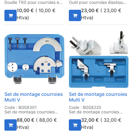
Douille T60 pour courroies en
Outil pour courroies élastiques
V
10,00
€
(
10,00
€
23,00
€
(
23,00
€
Htva)
Htva)
Set de montage courroies
Set de montage courroies
Multi V
Multi V
Code : BGS8301
Code : BGS8220
Set de montage courroies
Set de montage courroies
Multi V
Multi V
88,00
€
(
88,00
€
32,00
€
(
32,00
€
Htva)
Htva)