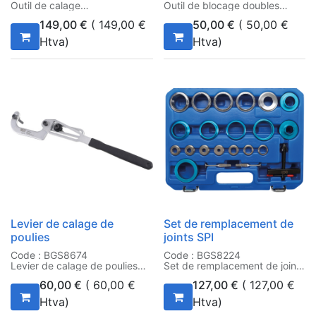
Outil de calage
Outil de blocage doubles
poulies
149,00
€
(
149,00
€
50,00
€
(
50,00
€
Htva)
Htva)
Levier de calage de
Set de remplacement de
poulies
joints SPI
Code : BGS8674
Code : BGS8224
Levier de calage de poulies
Set de remplacement de joints
SPI
60,00
€
(
60,00
€
127,00
€
(
127,00
€
Htva)
Htva)