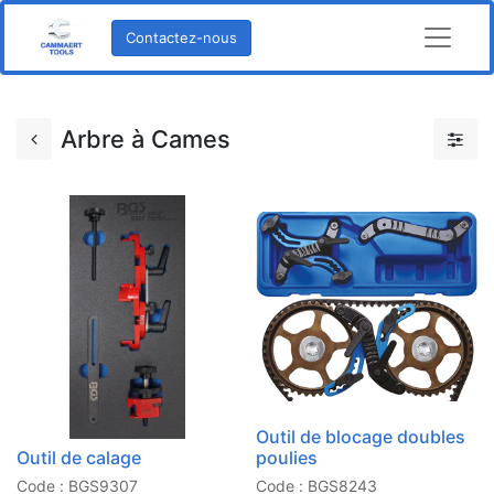
Contactez-nous
Arbre à Cames
Outil de blocage doubles
Outil de calage
poulies
Code : BGS9307
Code : BGS8243