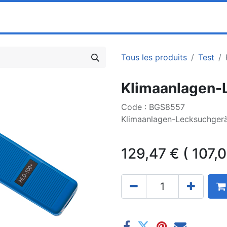
0
ociété
Partenaires
Pricelists
Tous les produits
Test
Klimaanlagen-
Code : BGS8557
Klimaanlagen-Lecksuchger
129,47
€
(
107,