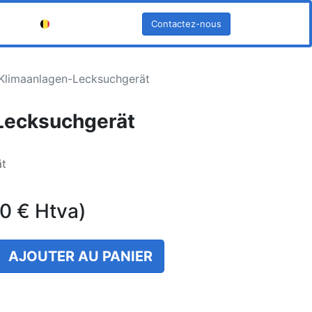
Contactez-nous
Français (BE)
Klimaanlagen-Lecksuchgerät
Lecksuchgerät
ät
00
€
Htva)
AJOUTER AU PANIER