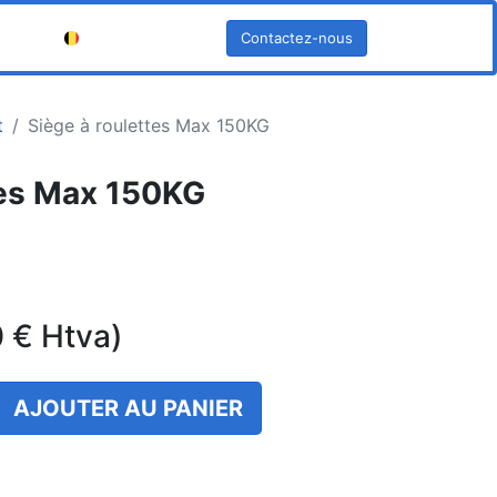
Contactez-nous
Français (BE)
t
Siège à roulettes Max 150KG
tes Max 150KG
0
€
Htva)
AJOUTER AU PANIER