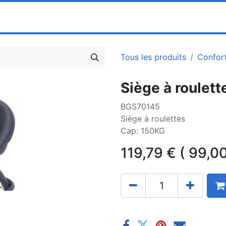
0
ociété
Partenaires
Pricelists
Tous les produits
Confor
Siège à roulet
BGS70145
Siège à roulettes
Cap: 150KG
119,79
€
(
99,0