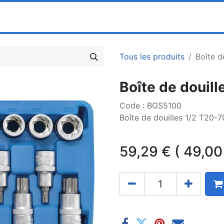
0
ociété
Partenaires
Pricelists
Tous les produits
Boîte d
Boîte de douill
Code : BGS5100
Boîte de douilles 1/2 T20-7
59,29
€
(
49,00