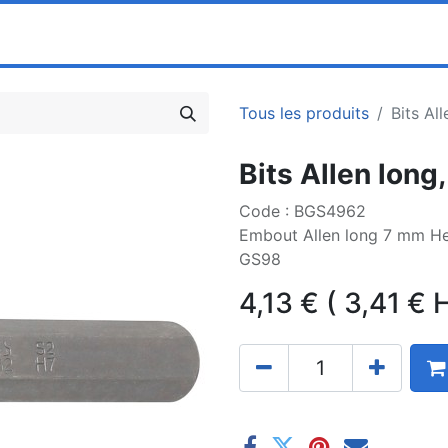
0
ociété
Partenaires
Pricelists
Tous les produits
Bits Al
Bits Allen lon
Code : BGS4962
Embout Allen long 7 mm H
GS98
4,13
€
(
3,41
€
H