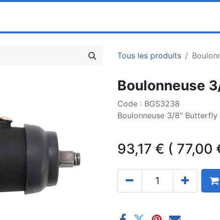
0
ociété
Partenaires
Pricelists
Tous les produits
Boulonn
Boulonneuse 3/
Code : BGS3238
Boulonneuse 3/8" Butterfl
93,17
€
(
77,00