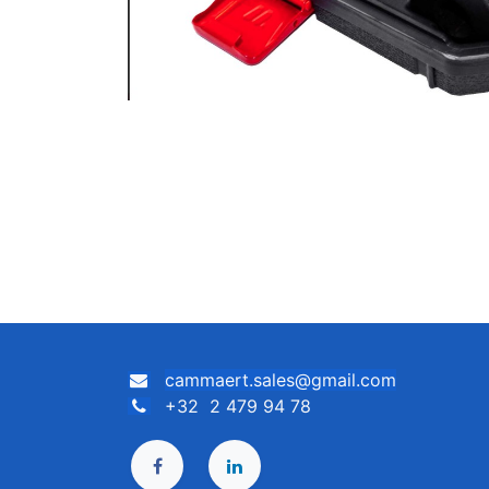
cammaert.sales@gmail.com
+32 2 479 94 78