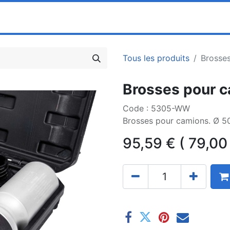
0
ociété
Partenaires
Pricelists
Tous les produits
Brosse
Brosses pour 
Code : 5305-WW
Brosses pour camions. Ø 
95,59
€
(
79,00