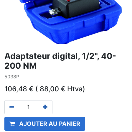
Adaptateur digital, 1/2", 40-
200 NM
5038P
106,48
€
(
88,00
€
Htva)
AJOUTER AU PANIER