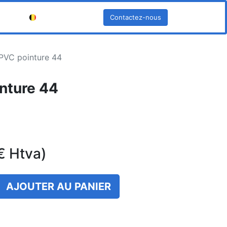
Contactez-nous
Français (BE)
PVC pointure 44
nture 44
€
Htva)
AJOUTER AU PANIER