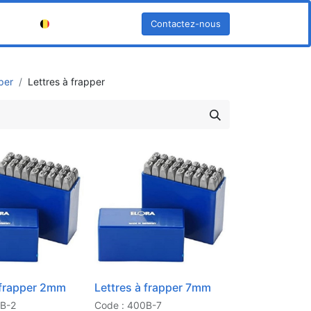
Contactez-nous
Français (BE)
per
Lettres à frapper
 frapper 2mm
Lettres à frapper 7mm
0B-2
Code : 400B-7