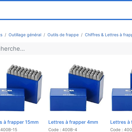
0
ociété
Partenaires
Pricelists
ts
Outillage général
Outils de frappe
Chiffres & Lettres à frap
es à frapper 15mm
Lettres à frapper 4mm
Lettres à
 400B-15
Code : 400B-4
Code : 40