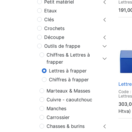
Petit matériel
Lettre
191,0
Etaux
Clés
Crochets
Découpe
Outils de frappe
Chiffres & Lettres à
frapper
Lettres à frapper
Chiffres à frapper
Lettr
Marteaux & Masses
Code :
Lettre
Cuivre - caoutchouc
303,0
Manches
Htva)
Carrossier
Chasses & burins