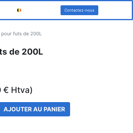
Contactez-nous
Français (BE)
 pour futs de 200L
uts de 200L
0
€
Htva)
AJOUTER AU PANIER