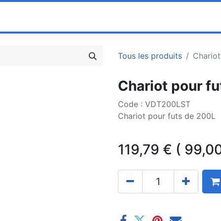
0
ociété
Partenaires
Pricelists
Tous les produits
Chariot
Chariot pour f
Code : VDT200LST
Chariot pour futs de 200L
119,79
€
(
99,0