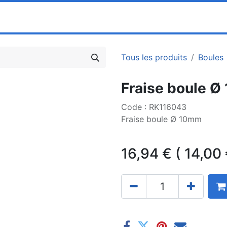
0
ociété
Partenaires
Pricelists
Tous les produits
Boules
Fraise boule 
Code : RK116043
Fraise boule Ø 10mm
16,94
€
(
14,00