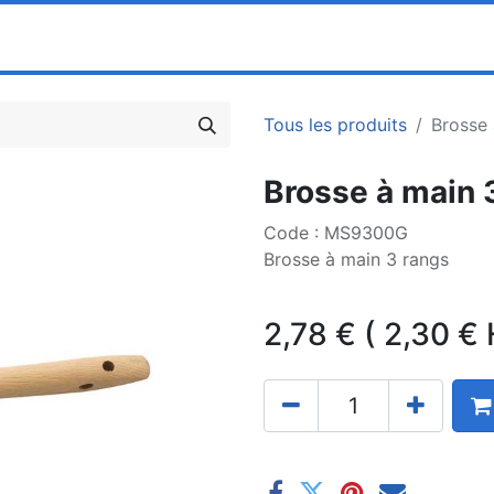
0
ociété
Partenaires
Pricelists
Tous les produits
Brosse 
Brosse à main 
Code : MS9300G
Brosse à main 3 rangs
2,78
€
(
2,30
€