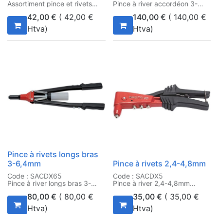
Assortiment pince et rivets
Pince à river accordéon 3-
6,4mm
42,00
€
(
42,00
€
140,00
€
(
140,00
€
Htva)
Htva)
Pince à rivets longs bras
3-6,4mm
Pince à rivets 2,4-4,8mm
Code : SACDX65
Code : SACDX5
Pince à river longs bras 3-
Pince à river 2,4-4,8mm
6,4mm
80,00
€
(
80,00
€
35,00
€
(
35,00
€
Htva)
Htva)