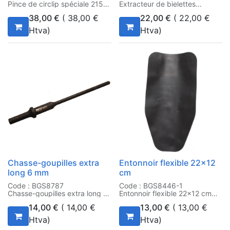
Pince de circlip spéciale 215
Extracteur de bielettes
mm
38,00
€
(
38,00
€
22,00
€
(
22,00
€
Htva)
Htva)
Chasse-goupilles extra
Entonnoir flexible 22x12
long 6 mm
cm
Code : BGS8787
Code : BGS8446-1
Chasse-goupilles extra long 6
Entonnoir flexible 22x12 cm
mm
14,00
€
(
14,00
€
13,00
€
(
13,00
€
Htva)
Htva)