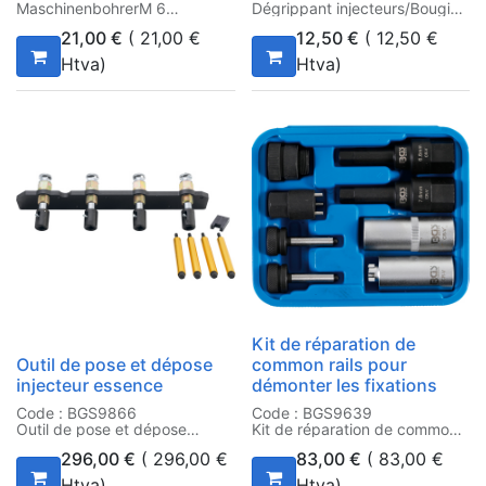
MaschinenbohrerM 6
Dégrippant injecteurs/Bougies
500ml
21,00
€
(
21,00
€
12,50
€
(
12,50
€
Htva)
Htva)
Kit de réparation de
Outil de pose et dépose
common rails pour
injecteur essence
démonter les fixations
Code : BGS9866
Code : BGS9639
Outil de pose et dépose
Kit de réparation de common
injecteur essence
rails pour démonter les
296,00
€
(
296,00
€
83,00
€
(
83,00
€
fixations
Htva)
Htva)