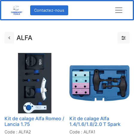
Contactez-nous
ALFA
Kit de calage Alfa Romeo /
Kit de calage Alfa
Lancia 1.75
1.4/1.6/1.8/2.0 T Spark
Code : ALFA2
Code : ALFA1