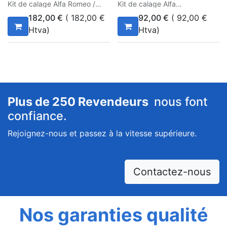
Kit de calage Alfa Romeo /
Kit de calage Alfa
Lancia 1.75
1.4/1.6/1.8/2.0 T Spark
182,00
€
(
182,00
€
92,00
€
(
92,00
€
Htva)
Htva)
Codes Motor : 939B1.000,
Codes Motor : 16201, 32102,
940A1.000
32103, 32104, 32201, 32301,
32310, 33503, 34103, 67106,
67204, 67601
Plus de 250 Revendeurs
nous font
confiance.
Rejoignez-nous et passez à la vitesse supérieure.
Contactez-nous
Nos garanties qualité