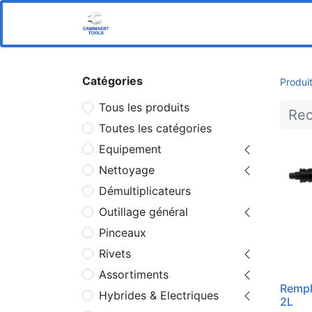
Home
Boutique
Notre s
Catégories
Produi
Tous les produits
Toutes les catégories
Equipement
Nettoyage
Démultiplicateurs
Outillage général
Pinceaux
Rivets
Assortiments
Rempl
Hybrides & Electriques
2L