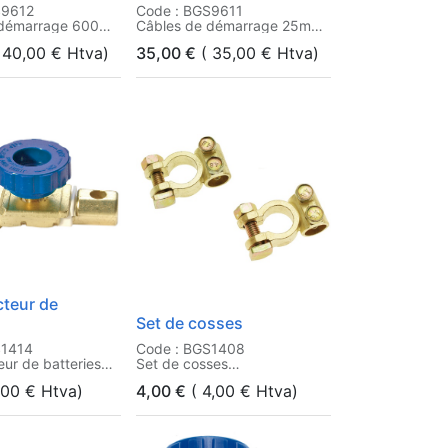
S9612
Code : BGS9611
émarrage 600
Câbles de démarrage 25mm²
m²
400 amp.
40,00
€
Htva)
35,00
€
(
35,00
€
Htva)
teur de
Set de cosses
S1414
Code : BGS1408
ur de batteries
Set de cosses
,00
€
Htva)
4,00
€
(
4,00
€
Htva)