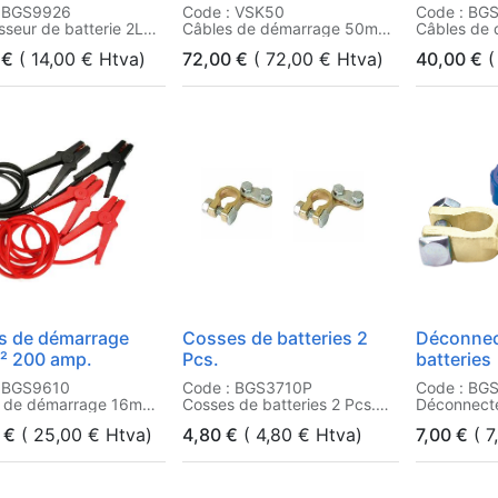
: BGS9926
Code : VSK50
Code : BG
sseur de batterie 2L
Câbles de démarrage 50mm²
Câbles de d
amp. 40m
€
(
14,00
€
Htva)
72,00
€
(
72,00
€
Htva)
40,00
€
(
s de démarrage
Cosses de batteries 2
Déconnec
² 200 amp.
Pcs.
batteries
: BGS9610
Code : BGS3710P
Code : BG
s de démarrage 16mm²
Cosses de batteries 2 Pcs.
Déconnecte
mp.
€
(
25,00
€
Htva)
4,80
€
(
4,80
€
Htva)
7,00
€
(
7