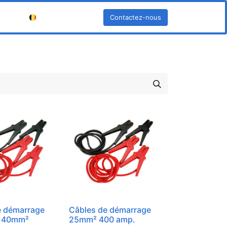
Contactez-nous
Français (BE)
e démarrage
Câbles de démarrage
. 40mm²
25mm² 400 amp.