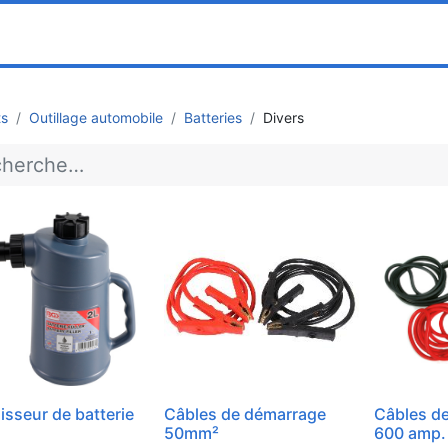
0
ociété
Partenaires
Pricelists
ts
Outillage automobile
Batteries
Divers
isseur de batterie
Câbles de démarrage
Câbles d
50mm²
600 amp