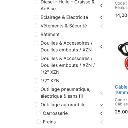
Diesel - Huile - Graisse &
Code 
Rempli
AdBlue
14,00
Eclairage & Electricité
Vêtements & Sécurité
Bâtiment
Douilles & Accessoires /
Douilles embouts / XZN
Douilles & Accessoires /
Douilles embouts / XZN /
1/2" XZN
1/2" XZN
Câble
Outillage pneumatique,
16mm
électrique & sans fil
Code 
Câble
Outillage automobile
200 a
25,00
Carrosserie
Freins