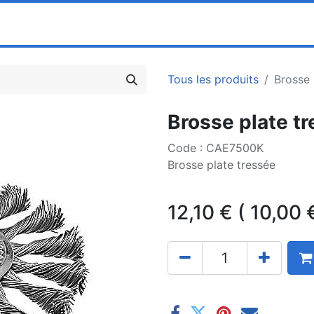
0
ociété
Partenaires
Pricelists
Tous les produits
Brosse 
Brosse plate t
Code : CAE7500K
Brosse plate tressée
12,10
€
(
10,00