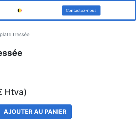
Contactez-nous
Français (BE)
plate tressée
ressée
€
Htva)
AJOUTER AU PANIER