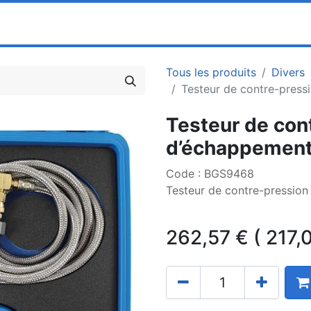
0
ociété
Partenaires
Pricelists
Tous les produits
Divers
Testeur de contre-press
Testeur de con
d’échappemen
Code : BGS9468
Testeur de contre-pressio
262,57
€
(
217,