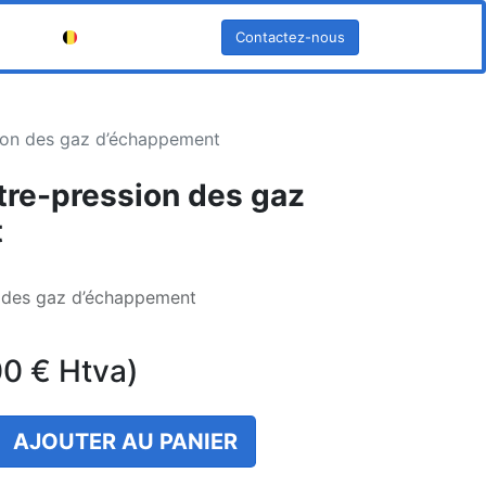
Contactez-nous
Français (BE)
ion des gaz d’échappement
tre-pression des gaz
t
n des gaz d’échappement
00
€
Htva)
AJOUTER AU PANIER