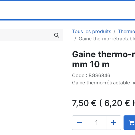
0
ociété
Partenaires
Pricelists
Tous les produits
Thermo
Gaine thermo-rétractabl
Gaine thermo-r
mm 10 m
Code : BGS6846
Gaine thermo-rétractable 
7,50
€
(
6,20
€