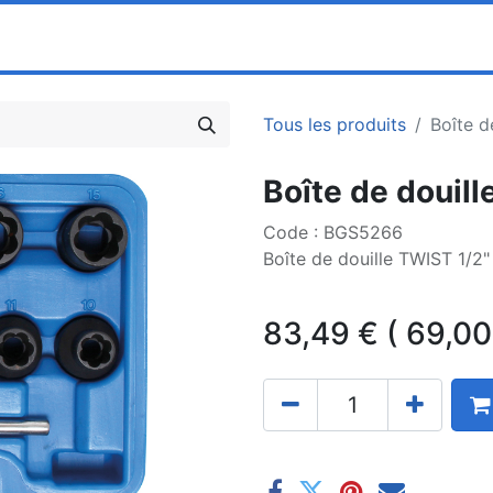
0
ociété
Partenaires
Pricelists
Tous les produits
Boîte d
Boîte de douil
Code : BGS5266
Boîte de douille TWIST 1/2
83,49
€
(
69,00