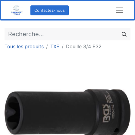
Contactez-nous
Tous les produits
TXE
Douille 3/4 E32