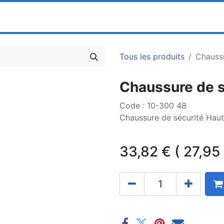
0
ociété
Partenaires
Pricelists
Tous les produits
Chaussu
Chaussure de s
Code : 10-300 48
Chaussure de sécurité Hau
33,82
€
(
27,95