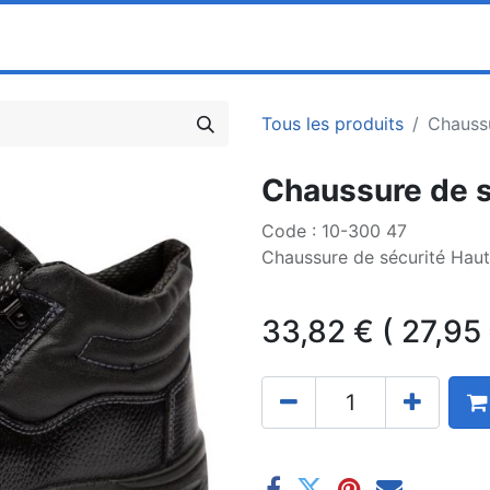
0
ociété
Partenaires
Pricelists
Tous les produits
Chaussu
Chaussure de s
Code : 10-300 47
Chaussure de sécurité Hau
33,82
€
(
27,95