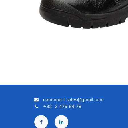
cammaert.sales@gmail.com
+32 2 479 94 78