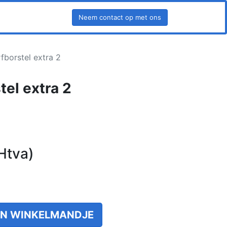
Neem contact op met ons
Nederlands (BE)
fborstel extra 2
tel extra 2
Htva)
N WINKELMANDJE