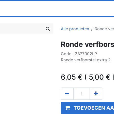
0
ns
Partners
Prijslijst
Alle producten
Ronde ver
Ronde verfbors
Code : 2377002LP
Ronde verfborstel extra 2
6,05
€
(
5,00
€
TOEVOEGEN AA